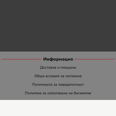
Информация
Доставка и плащане
Общи условия за ползване
Политиката за поверителност
Политика за използване на бисквитки
При възникване на спор, свързан с покупка онлайн, можете да
ползвате сайта ОРС
Вашите права