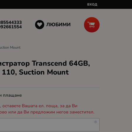
ВХОД
885544333
ЛЮБИМИ
092661554
uction Mount
стратор Transcend 64GB,
 110, Suction Mount
 и плащане
 оставете Вашата ел. поща, за да Ви
ово или да Ви предложим негов заместител.