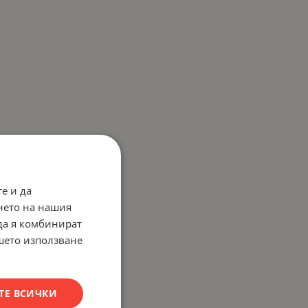
е и да
нето на нашия
 да я комбинират
ашето използване
ТЕ ВСИЧКИ