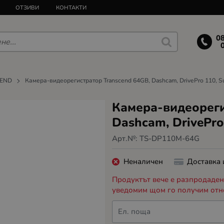
ОТЗИВИ
КОНТАКТИ
0
END
Камера-видеорегистратор Transcend 64GB, Dashcam, DrivePro 110, S
Камера-видеореги
Dashcam, DrivePro
Арт.№:
TS-DP110M-64G
Неналичен
Доставка
Продуктът вече е разпродаден,
уведомим щом го получим отн
Ел. поща