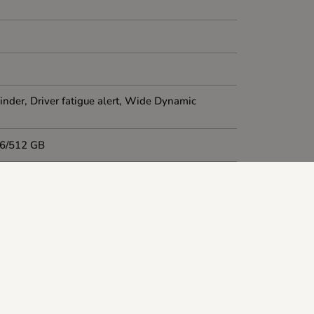
nder, Driver fatigue alert, Wide Dynamic
56/512 GB
r mount, Car lighter adapter, Quick Start Guide