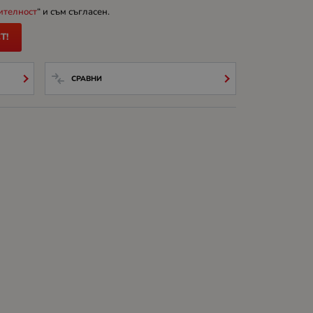
ителност
“ и съм съгласен.
Т!
СРАВНИ