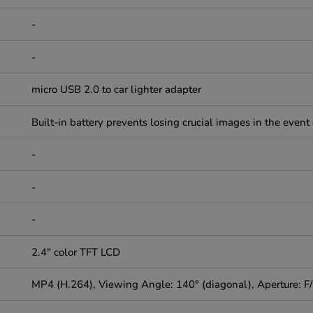
-
-
micro USB 2.0 to car lighter adapter
Built-in battery prevents losing crucial images in the even
-
-
-
2.4" color TFT LCD
MP4 (H.264), Viewing Angle: 140° (diagonal), Aperture: F