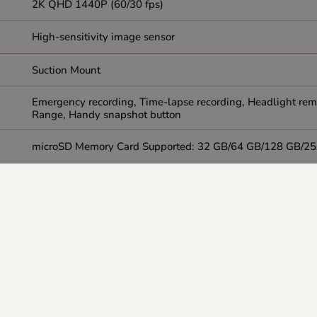
2K QHD 1440P (60/30 fps)
High-sensitivity image sensor
Suction Mount
Emergency recording, Time-lapse recording, Headlight remi
Range, Handy snapshot button
microSD Memory Card Supported: 32 GB/64 GB/128 GB/2
64GB microSD card included
Package Contents: Full unit, 64GB microSD memory card, Ca
70.2 x 63.1 x 32.5 mm
24
Black