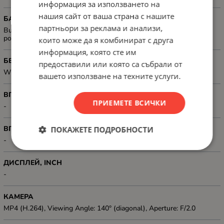
информация за използването на
нашия сайт от ваша страна с нашите
БАТЕРИЯ
партньори за реклама и анализи,
Built-in battery prevents losing crucial images in the event of a
power outage
които може да я комбинират с друга
информация, която сте им
БЕЗЖИЧНА МРЕЖА
предоставили или която са събрали от
Wi-Fi 802.11n
вашето използване на техните услуги.
ВГРАДЕН МИКРОФОН
ПРИЕМЕТЕ ВСИЧКИ
-
ВГРАДЕНИ ГОВОРИТЕЛИ
ПОКАЖЕТЕ ПОДРОБНОСТИ
-
ДИСПЛЕЙ, INCH
-
КАМЕРА
MP4 (H.264), Viewing Angle: 140° (diagonal), Aperture: F/2.0