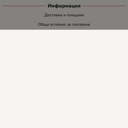
Информация
Доставка и плащане
Общи условия за ползване
Политиката за поверителност
Политика за използване на бисквитки
При възникване на спор, свързан с покупка онлайн, можете да
ползвате сайта ОРС
Вашите права
Отказ от сделка
За нас
Блог
Услуги
Карта на сайта
Контакти