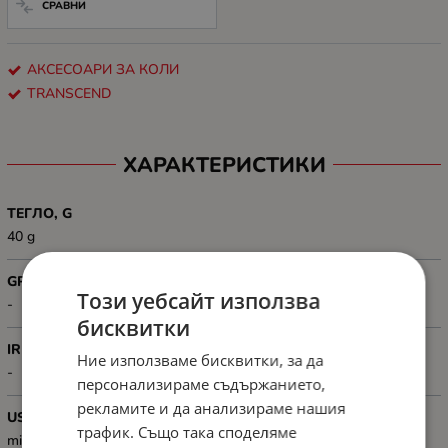
СРАВНИ
АКСЕСОАРИ ЗА КОЛИ
TRANSCEND
ХАРАКТЕРИСТИКИ
ТЕГЛО, G
40 g
GPS
Този уебсайт използва
-
бисквитки
IR ОСВЕТЛЕНИЕ
Ние използваме бисквитки, за да
-
персонализираме съдържанието,
рекламите и да анализираме нашия
USB ПОРТ
трафик. Също така споделяме
micro USB 2.0 to car lighter adapter