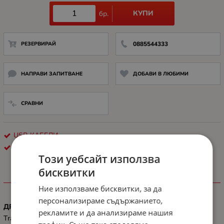
КУПИ
бр.
РЕЗЕРВИРАЙ
0885544333
НАПРАВИ ЗАПИТВАНЕ
ДОБАВИ В ЛЮБИМИ
СРАВНИ
USB КАБЕЛИ
LANBERG
Този уебсайт използва
бисквитки
ХАРАКТЕРИСТИКИ
Ние използваме бисквитки, за да
персонализираме съдържанието,
ДРУГИ
рекламите и да анализираме нашия
Transmission speed: 480 Mb/s