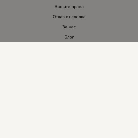
Вашите права
Отказ от сделка
За нас
Блог
Услуги
Карта на сайта
Контакти
Контакти
ЛИДЕР-ПИ СИ ООД
E-mail:
info:at:leaderbg.net
Tел.: 0885544333
Работно време:
Понеделник до Петък: 09:00 - 18:00ч.
Обедна почивка: 13:00 - 14:00
Събота: 09:00 - 14:00ч.