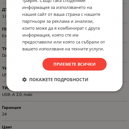
трафик. Също така споделяме
информация за използването на
ДЪЛЖИНА, М
нашия сайт от ваша страна с нашите
1.8 m
партньори за реклама и анализи,
които може да я комбинират с друга
ПРЕДНАЗНАЧЕН ЗА
информация, която сте им
Електронна техника
предоставили или която са събрали от
вашето използване на техните услуги.
ТИП
Data
ПРИЕМЕТЕ ВСИЧКИ
ТИП КОНЕКТОР 1
USB-C 2.0, male
ПОКАЖЕТЕ ПОДРОБНОСТИ
ТИП КОНЕКТОР 2
USB-A 2.0, male
Гаранция
24
Цвят