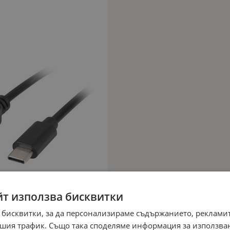
йт използва бисквитки
 бисквитки, за да персонализираме съдържанието, рекламит
шия трафик. Също така споделяме информация за използва