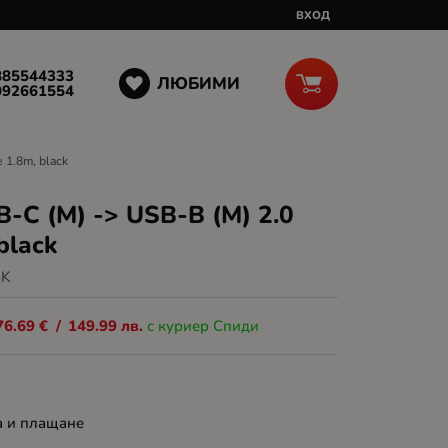
ВХОД
885544333
ЛЮБИМИ
092661554
 1.8m, black
-C (M) -> USB-B (M) 2.0
 black
BK
76.69
€
/
149.99
лв.
с куриер Спиди
а и плащане