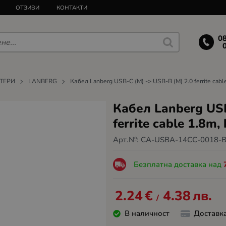
ОТЗИВИ
КОНТАКТИ
0
ТЕРИ
LANBERG
Кабел Lanberg USB-C (M) -> USB-B (M) 2.0 ferrite cable
Кабел Lanberg USB
ferrite cable 1.8m,
Арт.№:
CA-USBA-14CC-0018-
Безплатна доставка над
2.24
€
4.38
лв.
/
В наличност
Доставк