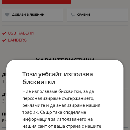
ДОБАВИ В ЛЮБИМИ
СРАВНИ
USB КАБЕЛИ
LANBERG
ХАРАКТЕРИСТИКИ
Този уебсайт използва
ДРУГИ
бисквитки
Transmission speed: 480 Mb/s
Ние използваме бисквитки, за да
ДЪЛЖИНА, М
персонализираме съдържанието,
3 m
рекламите и да анализираме нашия
трафик. Също така споделяме
ПРЕДНАЗНАЧЕН ЗА
информация за използването на
Електронна техника
нашия сайт от ваша страна с нашите