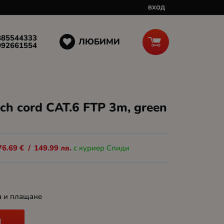
ВХОД
885544333
ЛЮБИМИ
092661554
ch cord CAT.6 FTP 3m, green
76.69
€
/
149.99
лв.
с куриер Спиди
а и плащане
И