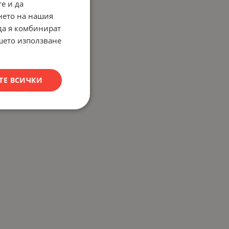
е и да
нето на нашия
 да я комбинират
ашето използване
ТЕ ВСИЧКИ