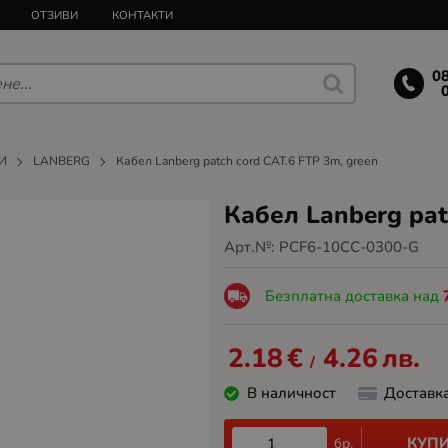
ОТЗИВИ
КОНТАКТИ
0
И
LANBERG
Кабел Lanberg patch cord CAT.6 FTP 3m, green
Кабел Lanberg pat
Арт.№:
PCF6-10CC-0300-G
Безплатна доставка над
2.18
€
4.26
лв.
/
В наличност
Доставк
КУП
бр.