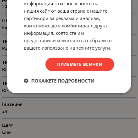
информация за използването на
20 m
нашия сайт от ваша страна с нашите
партньори за реклама и анализи,
ПРЕДНАЗНАЧЕН ЗА
които може да я комбинират с друга
Електронна техника
информация, която сте им
предоставили или която са събрали от
ТИП
вашето използване на техните услуги.
Patch, Cat. 5/5e UTP (unshielded)
ТИП КОНЕКТОР 1
ПРИЕМЕТЕ ВСИЧКИ
RJ-45
ПОКАЖЕТЕ ПОДРОБНОСТИ
ТИП КОНЕКТОР 2
RJ-45
Гаранция
24
Цвят
Grey