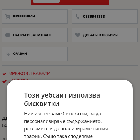
РЕЗЕРВИРАЙ
0885544333
НАПРАВИ ЗАПИТВАНЕ
ДОБАВИ В ЛЮБИМИ
СРАВНИ
МРЕЖОВИ КАБЕЛИ
LANBERG
Този уебсайт използва
ХАРАКТЕРИСТИКИ
бисквитки
Ние използваме бисквитки, за да
ДРУГИ
персонализираме съдържанието,
50-pack
рекламите и да анализираме нашия
трафик. Също така споделяме
ДЪЛЖИНА, М