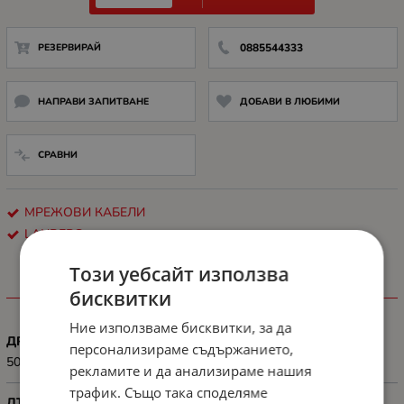
РЕЗЕРВИРАЙ
0885544333
НАПРАВИ ЗАПИТВАНЕ
ДОБАВИ В ЛЮБИМИ
СРАВНИ
МРЕЖОВИ КАБЕЛИ
LANBERG
Този уебсайт използва
ХАРАКТЕРИСТИКИ
бисквитки
Ние използваме бисквитки, за да
ДРУГИ
персонализираме съдържанието,
50-pack
рекламите и да анализираме нашия
трафик. Също така споделяме
ДЪЛЖИНА, М