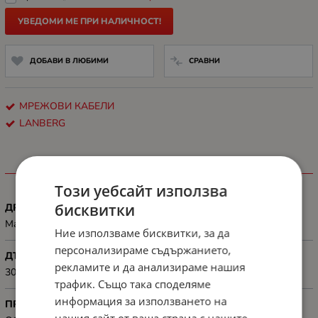
УВЕДОМИ МЕ ПРИ НАЛИЧНОСТ!
ДОБАВИ В ЛЮБИМИ
СРАВНИ
МРЕЖОВИ КАБЕЛИ
LANBERG
ХАРАКТЕРИСТИКИ
Този уебсайт използва
бисквитки
ДРУГИ
Maximum operating frequency 100 MHz
Ние използваме бисквитки, за да
персонализираме съдържанието,
ДЪЛЖИНА, М
рекламите и да анализираме нашия
305 m
трафик. Също така споделяме
информация за използването на
ПРЕДНАЗНАЧЕН ЗА