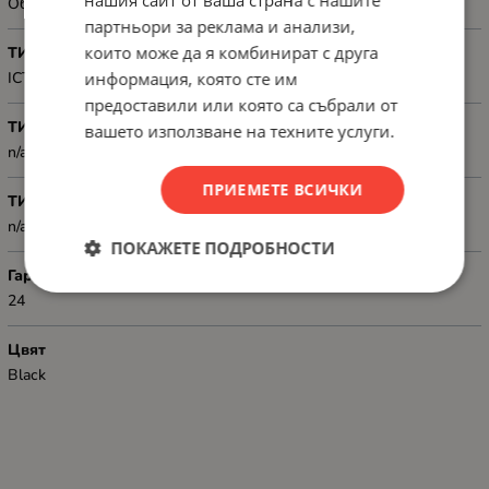
нашия сайт от ваша страна с нашите
Обща употреба
партньори за реклама и анализи,
които може да я комбинират с друга
ТИП
информация, която сте им
ICT category Cat. 5/5e, Shielding type U/UTP
предоставили или която са събрали от
ТИП КОНЕКТОР 1
вашето използване на техните услуги.
n/a
ПРИЕМЕТЕ ВСИЧКИ
ТИП КОНЕКТОР 2
n/a
ПОКАЖЕТЕ ПОДРОБНОСТИ
Гаранция
24
Цвят
Black