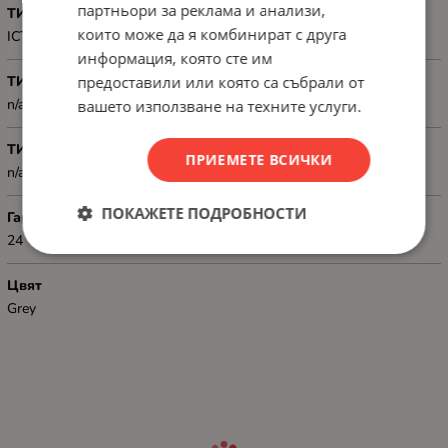
партньори за реклама и анализи,
ТИП
които може да я комбинират с друга
ICT category: Cat. 5/5e; Shielding type: U/UTP
информация, която сте им
предоставили или която са събрали от
ТИП КОНЕКТОР 1
n/a
вашето използване на техните услуги.
ТИП КОНЕКТОР 2
ПРИЕМЕТЕ ВСИЧКИ
n/a
ПОКАЖЕТЕ ПОДРОБНОСТИ
Гаранция
24
Цвят
Grey