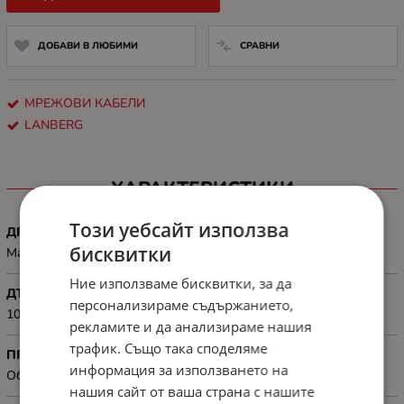
ДОБАВИ В ЛЮБИМИ
СРАВНИ
МРЕЖОВИ КАБЕЛИ
LANBERG
ХАРАКТЕРИСТИКИ
Този уебсайт използва
ДРУГИ
бисквитки
Maximum operating frequency 100 MHz
Ние използваме бисквитки, за да
ДЪЛЖИНА, М
персонализираме съдържанието,
100 m
рекламите и да анализираме нашия
трафик. Също така споделяме
ПРЕДНАЗНАЧЕН ЗА
информация за използването на
Обща употреба
нашия сайт от ваша страна с нашите