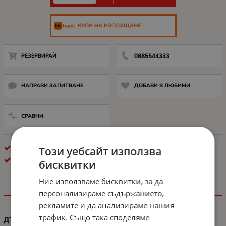
КУПИ НА ИЗПЛАЩАНЕ
РЕЗЕРВИРАЙ
0885544333
НАПРАВИ ЗАПИТВАНЕ
ДОБАВИ В ЛЮБИМИ
СРАВНИ
ВИДЕО КАБЕЛИ
Този уебсайт използва
LANBERG
бисквитки
Ние използваме бисквитки, за да
персонализираме съдържанието,
ХАРАКТЕРИСТИКИ
рекламите и да анализираме нашия
трафик. Също така споделяме
ДЪЛЖИНА, М