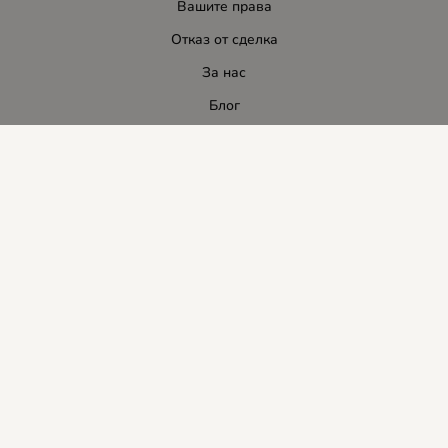
Вашите права
Отказ от сделка
За нас
Блог
Услуги
Карта на сайта
Контакти
Контакти
ЛИДЕР-ПИ СИ ООД
E-mail:
info:at:leaderbg.net
Tел.: 0885544333
Работно време:
Понеделник до Петък: 09:00 - 18:00ч.
Обедна почивка: 13:00 - 14:00
Събота: 09:00 - 14:00ч.