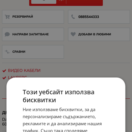
РЕЗЕРВИРАЙ
0885544333
НАПРАВИ ЗАПИТВАНЕ
ДОБАВИ В ЛЮБИМИ
СРАВНИ
ВИДЕО КАБЕЛИ
LANBERG
Този уебсайт използва
ХАРАКТЕРИСТИКИ
бисквитки
Ние използваме бисквитки, за да
ДРУГИ
персонализираме съдържанието,
Data trasfer rate up to 18 Gb/s; Resolution up to 3840 x 2160 @
рекламите и да анализираме нашия
60Hz or 1920 x 1080 @ 144Hz
трафик. Също така споделяме