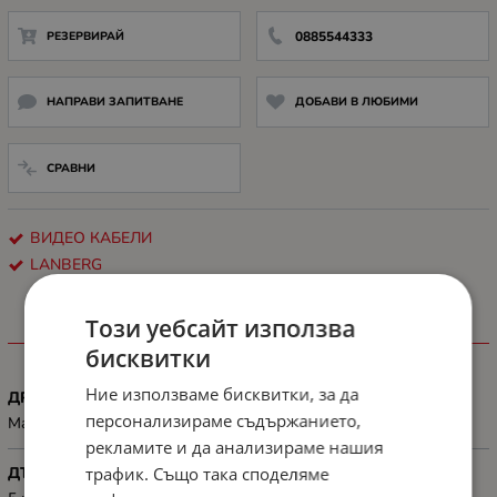
РЕЗЕРВИРАЙ
0885544333
НАПРАВИ ЗАПИТВАНЕ
ДОБАВИ В ЛЮБИМИ
СРАВНИ
ВИДЕО КАБЕЛИ
LANBERG
Този уебсайт използва
ХАРАКТЕРИСТИКИ
бисквитки
Ние използваме бисквитки, за да
ДРУГИ
персонализираме съдържанието,
Max video resolution: 3840 x 2160 px
рекламите и да анализираме нашия
трафик. Също така споделяме
ДЪЛЖИНА, М