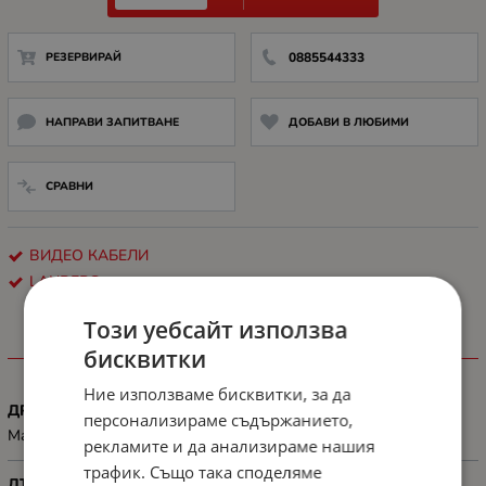
РЕЗЕРВИРАЙ
0885544333
НАПРАВИ ЗАПИТВАНЕ
ДОБАВИ В ЛЮБИМИ
СРАВНИ
ВИДЕО КАБЕЛИ
LANBERG
Този уебсайт използва
ХАРАКТЕРИСТИКИ
бисквитки
Ние използваме бисквитки, за да
ДРУГИ
персонализираме съдържанието,
Max video resolution: 3840 x 2160 px
рекламите и да анализираме нашия
трафик. Също така споделяме
ДЪЛЖИНА, М