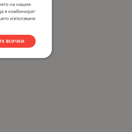
нето на нашия
 да я комбинират
ашето използване
ТЕ ВСИЧКИ