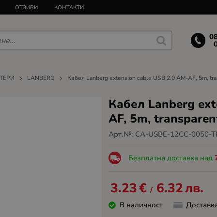
ОТЗИВИ
КОНТАКТИ
0
ТЕРИ
LANBERG
Кабел Lanberg extension cable USB 2.0 AM-AF, 5m, tran
Кабел Lanberg ext
AF, 5m, transparent
Арт.№:
CA-USBE-12CC-0050-T
Безплатна доставка над
3.23
€
6.32
лв.
/
В наличност
Доставк