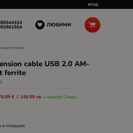
ВХОД
885544333
ЛЮБИМИ
092661554
sparent ferrite
ension cable USB 2.0 AM-
 ferrite
R
76.69
€
/
149.99
лв.
с куриер Спиди
а и плащане