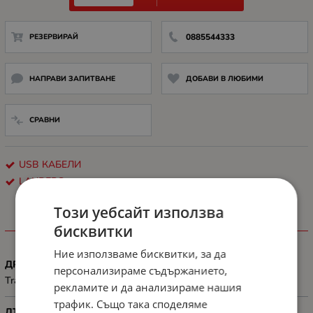
РЕЗЕРВИРАЙ
0885544333
НАПРАВИ ЗАПИТВАНЕ
ДОБАВИ В ЛЮБИМИ
СРАВНИ
USB КАБЕЛИ
LANBERG
Този уебсайт използва
ХАРАКТЕРИСТИКИ
бисквитки
Ние използваме бисквитки, за да
ДРУГИ
персонализираме съдържанието,
Transmission speed: 480 Mb/s
рекламите и да анализираме нашия
трафик. Също така споделяме
ДЪЛЖИНА, М