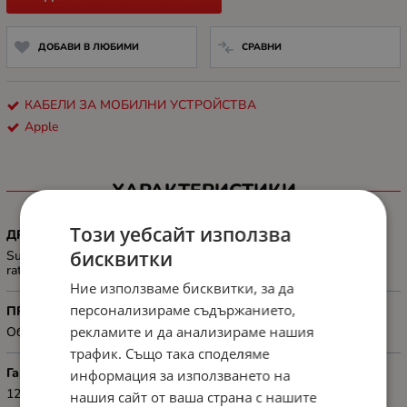
ДОБАВИ В ЛЮБИМИ
СРАВНИ
КАБЕЛИ ЗА МОБИЛНИ УСТРОЙСТВА
Apple
ХАРАКТЕРИСТИКИ
Този уебсайт използва
ДРУГИ
бисквитки
Supports charging of up to 240 watts and transfers data at USB 2
rates
Ние използваме бисквитки, за да
персонализираме съдържанието,
ПРЕДНАЗНАЧЕНИЕ
рекламите и да анализираме нашия
Обща употреба
трафик. Също така споделяме
Гаранция
информация за използването на
12
нашия сайт от ваша страна с нашите