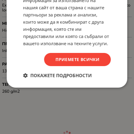
информация за използването на
Excellent match for Canon Lucia & ChromaLife100+ inks. Real photo
нашия сайт от ваша страна с нашите
look and feel with saturated blacks & lively colours.
партньори за реклама и анализи,
които може да я комбинират с друга
МЕДИЯ, ТИП
информация, която сте им
High gloss finish
предоставили или която са събрали от
вашето използване на техните услуги.
ПРИЛОЖЕНИЕ
InkJet Printers
ПРИЕМЕТЕ ВСИЧКИ
РАЗМЕР
13 x 18 cm
ПОКАЖЕТЕ ПОДРОБНОСТИ
ТЕГЛО, Г/М2
260 g/m2