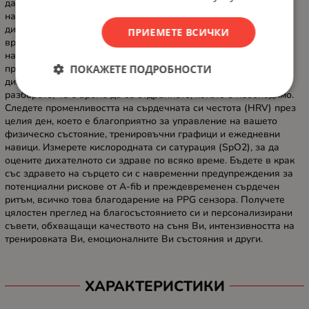
дайте възможност да процъфтяват. Подобрено проследяване
на фазите на съня, време на събуждане, часове на сън,
дихателна честота, сърдечна честота и кислород в кръвта по
ПРИЕМЕТЕ ВСИЧКИ
време на сън с персонализирани съвети за подобряване на
навиците Ви за сън. Часовникът измерва нивата ви на стрес,
ПОКАЖЕТЕ ПОДРОБНОСТИ
предлагайки бързи решения за облекчаване, като например
дихателни упражнения в моменти на високо напрежение. Ще
разберете, че е време да се отдръпнете, когато е необходимо.
Следете променливостта на сърдечната си честота (HRV) през
целия ден, което е благоприятно за управление на вашето
физическо състояние, тренировъчни графици и ежедневни
навици. Измерете кислородната си сатурация (SpO2), за да
оцените дихателното си здраве по всяко време. Бъдете в крак
със здравето на сърцето си с навременни предупреждения за
потенциални рискове от A-fib и преждевременен сърдечен
ритъм, всичко това благодарение на PPG сензора. Получете
цялостен преглед на благосъстоянието си и персонализирани
съвети, обхващащи качеството на съня Ви, интензивността на
тренировката Ви, емоционалните Ви състояния и други.
ХАРАКТЕРИСТИКИ