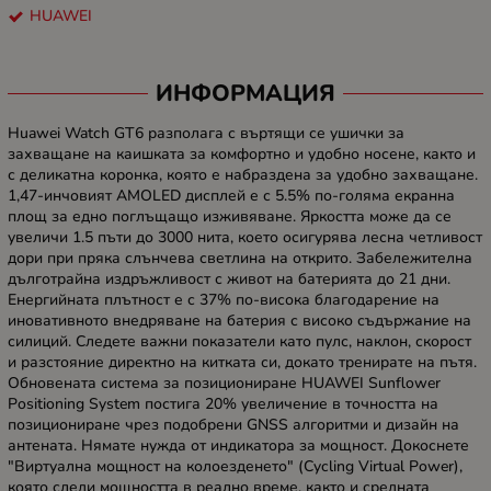
HUAWEI
ИНФОРМАЦИЯ
Huawei Watch GT6 разполага с въртящи се ушички за
захващане на каишката за комфортно и удобно носене, както и
с деликатна коронка, която е набраздена за удобно захващане.
1,47-инчовият AMOLED дисплей е с 5.5% по-голяма екранна
площ за едно поглъщащо изживяване. Яркостта може да се
увеличи 1.5 пъти до 3000 нита, което осигурява лесна четливост
дори при пряка слънчева светлина на открито. Забележителна
дълготрайна издръжливост с живот на батерията до 21 дни.
Енергийната плътност е с 37% по-висока благодарение на
иновативното внедряване на батерия с високо съдържание на
силиций. Следете важни показатели като пулс, наклон, скорост
и разстояние директно на китката си, докато тренирате на пътя.
Обновената система за позициониране HUAWEI Sunflower
Positioning System постига 20% увеличение в точността на
позициониране чрез подобрени GNSS алгоритми и дизайн на
антената. Нямате нужда от индикатора за мощност. Докоснете
"Виртуална мощност на колоезденето" (Cycling Virtual Power),
която следи мощността в реално време, както и средната