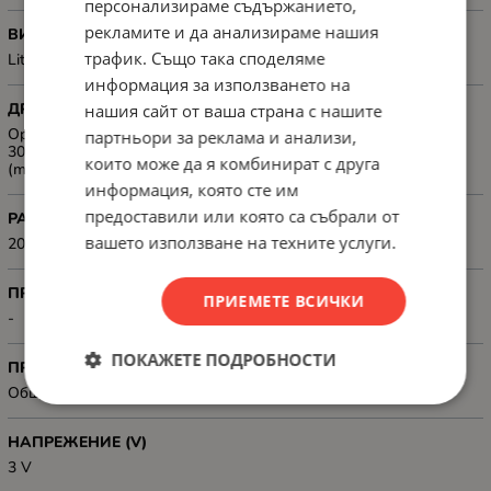
персонализираме съдържанието,
рекламите и да анализираме нашия
ВИД
трафик. Също така споделяме
Lithium
информация за използването на
ДРУГИ
нашия сайт от ваша страна с нашите
Operating Temperature: -18°C~50°C; Storage Temperature: 0°C~
партньори за реклама и анализи,
30°C; Operating Humidity: 55 ± 20% RH; Battery Nominal capacity
които може да я комбинират с друга
(mAh): 80; Pack Size: 4
информация, която сте им
предоставили или която са събрали от
РАЗМЕРИ
вашето използване на техните услуги.
20 mm x 1.6 mm
ПРЕЗАРЕЖДАНЕ
ПРИЕМЕТЕ ВСИЧКИ
-
ПОКАЖЕТЕ ПОДРОБНОСТИ
ПРЕДНАЗНАЧЕН ЗА
Обща употреба
НАПРЕЖЕНИЕ (V)
3 V