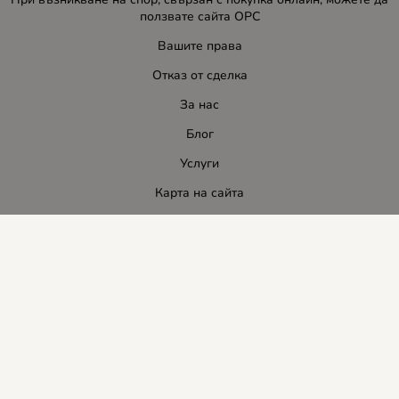
ползвате сайта ОРС
Вашите права
Отказ от сделка
За нас
Блог
Услуги
Карта на сайта
Контакти
Контакти
ЛИДЕР-ПИ СИ ООД
E-mail:
info:at:leaderbg.net
Tел.: 0885544333
Работно време:
Понеделник до Петък: 09:00 - 18:00ч.