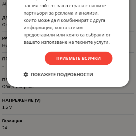
Аlkaline
нашия сайт от ваша страна с нашите
партньори за реклама и анализи,
ДРУГИ
които може да я комбинират с друга
Operating Temperature: -18°C~50°C, Pack Size: 8
информация, която сте им
предоставили или която са събрали от
РАЗМЕРИ
вашето използване на техните услуги.
Height: 44.5 mm, Diameter: 10.5 mm
ПРИЕМЕТЕ ВСИЧКИ
ПРЕЗАРЕЖДАНЕ
-
ПОКАЖЕТЕ ПОДРОБНОСТИ
ПРЕДНАЗНАЧЕН ЗА
Обща употреба
НАПРЕЖЕНИЕ (V)
1.5 V
Гаранция
24