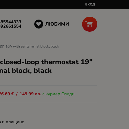
ВХОД
885544333
ЛЮБИМИ
092661554
" 10A with ear terminal block, black
closed-loop thermostat 19"
nal block, black
76.69
€
/
149.99
лв.
с куриер Спиди
а и плащане