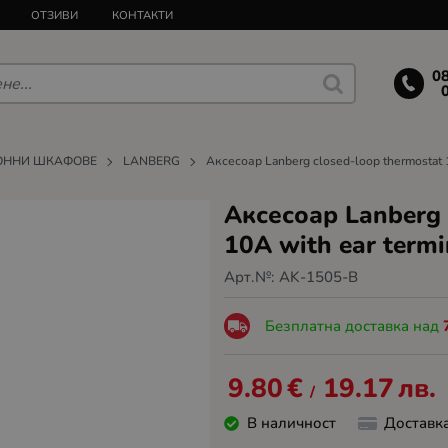
ОТЗИВИ
КОНТАКТИ
0
ОННИ ШКАФОВЕ
LANBERG
Аксесоар Lanberg closed-loop thermostat 19
Аксесоар Lanberg 
10A with ear termi
Арт.№:
AK-1505-B
Безплатна доставка над
9.80
€
19.17
лв.
/
В наличност
Доставк