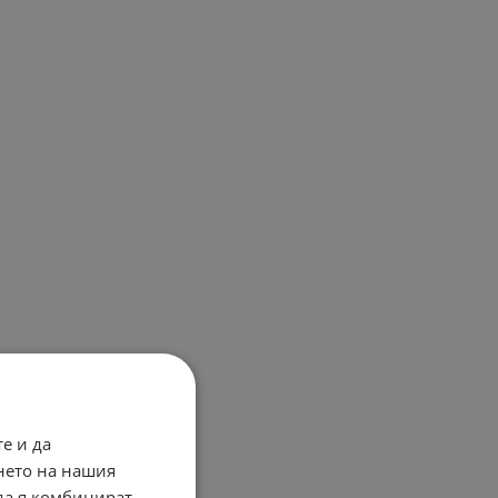
е и да
нето на нашия
 да я комбинират