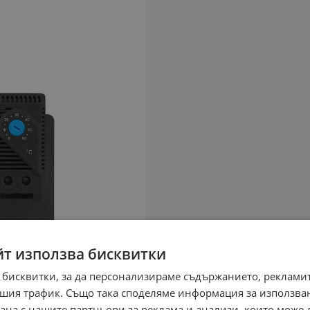
йт използва бисквитки
 бисквитки, за да персонализираме съдържанието, рекламит
шия трафик. Също така споделяме информация за използва
рана с нашите партньори за реклама и анализи, които може