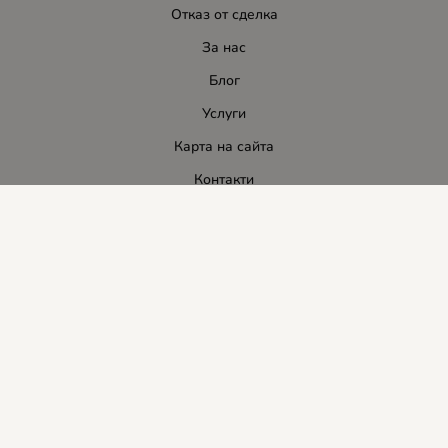
Отказ от сделка
За нас
Блог
Услуги
Карта на сайта
Контакти
Контакти
ЛИДЕР-ПИ СИ ООД
E-mail:
info:at:leaderbg.net
Tел.: 0885544333
Работно време:
Понеделник до Петък: 09:00 - 18:00ч.
Обедна почивка: 13:00 - 14:00
Събота: 09:00 - 14:00ч.
Неделя: почивен ден.