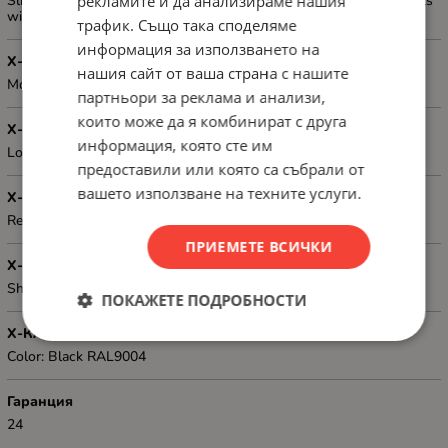
рекламите и да анализираме нашия
Sliding shelf 1U matching only Lanberg's 19" free standing cabinets
with a depth of 800 mm
трафик. Също така споделяме
информация за използването на
Х-КА 2
нашия сайт от ваша страна с нашите
Montage: side; four point assembly
партньори за реклама и анализи,
които може да я комбинират с друга
Х-КА 3
информация, която сте им
Loading capacity: 60 kg
предоставили или която са събрали от
вашето използване на техните услуги.
Х-КА 4
Required amount of screws: 4
ПРИЕМЕТЕ ВСИЧКИ
Х-КА 5
Shelf dimensions: 465 x 550 mm
ПОКАЖЕТЕ ПОДРОБНОСТИ
Х-КА 6
Color: Black RAL9004
Гаранция
24