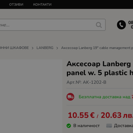
ОТЗИВИ
КОНТАКТИ
0
ОННИ ШКАФОВЕ
LANBERG
Аксесоар Lanberg 19" cable management pane
Аксесоар Lanberg
panel w. 5 plastic 
Арт.№:
AK-1202-B
Безплатна доставка над
10.55
€
20.63
лв
/
В наличност
Доставк