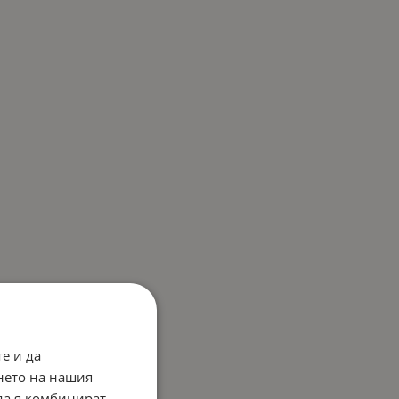
е и да
нето на нашия
 да я комбинират