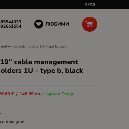
ВХОД
885544333
ЛЮБИМИ
092661554
l w. 5 plastic holders 1U - type b, black
 19" cable management
holders 1U - type b, black
76.69
€
/
149.99
лв.
с куриер Спиди
.
а и плащане