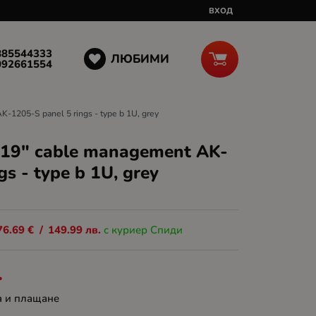
ВХОД
885544333
ЛЮБИМИ
092661554
-1205-S panel 5 rings - type b 1U, grey
 19" cable management AK-
gs - type b 1U, grey
76.69
€
/
149.99
лв.
с куриер Спиди
.
а и плащане