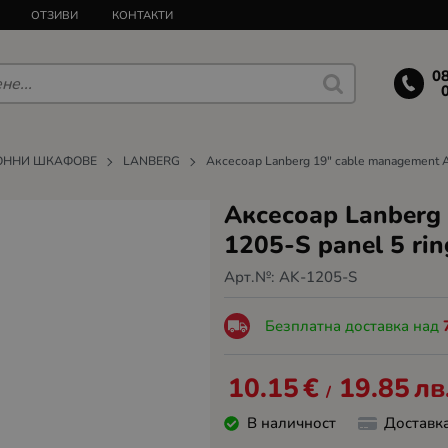
ОТЗИВИ
КОНТАКТИ
0
ОННИ ШКАФОВЕ
LANBERG
Аксесоар Lanberg 19" cable management AK
Аксесоар Lanberg
1205-S panel 5 rin
Арт.№:
AK-1205-S
Безплатна доставка над
10.15
€
19.85
лв
/
В наличност
Доставк