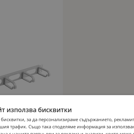
йт използва бисквитки
 бисквитки, за да персонализираме съдържанието, рекламит
шия трафик. Също така споделяме информация за използва
рана с нашите партньори за реклама и анализи, които може