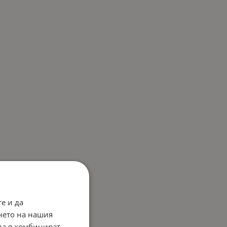
е и да
нето на нашия
 да я комбинират