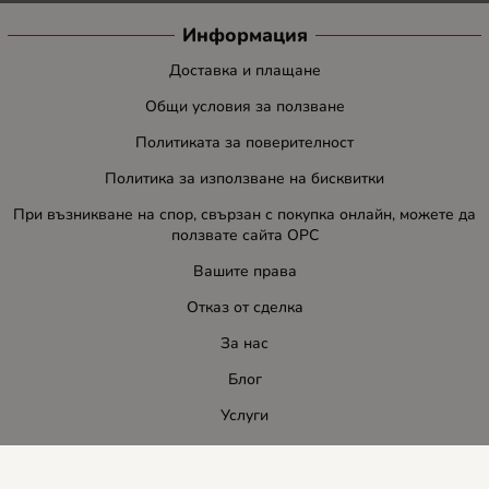
Информация
Доставка и плащане
Общи условия за ползване
Политиката за поверителност
Политика за използване на бисквитки
При възникване на спор, свързан с покупка онлайн, можете да
ползвате сайта ОРС
Вашите права
Отказ от сделка
За нас
Блог
Услуги
Карта на сайта
Контакти