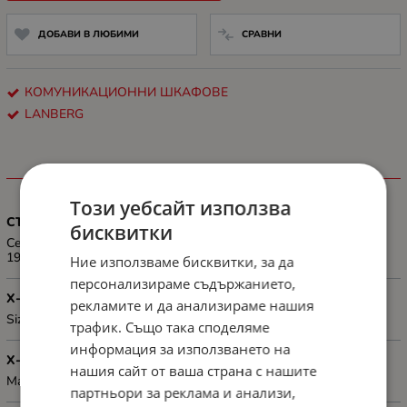
ДОБАВИ В ЛЮБИМИ
СРАВНИ
КОМУНИКАЦИОННИ ШКАФОВЕ
LANBERG
ХАРАКТЕРИСТИКИ
Този уебсайт използва
СЪВМЕСТИМОСТ
бисквитки
Ceiling and floor cable entry brush panel matching only Lanberg's
19" wall mount cabinets
Ние използваме бисквитки, за да
персонализираме съдържанието,
Х-КА 2
рекламите и да анализираме нашия
Size: 19"
трафик. Също така споделяме
информация за използването на
Х-КА 3
нашия сайт от ваша страна с нашите
Material: Metal
партньори за реклама и анализи,