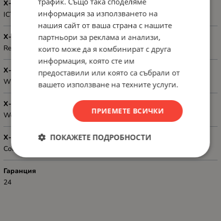
трафик. Също така споделяме
Х-КА 2
информация за използването на
ICT Height: 1U
нашия сайт от ваша страна с нашите
партньори за реклама и анализи,
Х-КА 3
Required amount of screws: 4
които може да я комбинират с друга
информация, която сте им
Х-КА 4
предоставили или която са събрали от
Width: 482.6 mm, Height 44.2 mm, Length: 8.5 mm
вашето използване на техните услуги.
Х-КА 5
ПРИЕМЕТЕ ВСИЧКИ
Weight: 0.28 kg
ПОКАЖЕТЕ ПОДРОБНОСТИ
Х-КА 6
Color: Black RAL9004
Гаранция
24