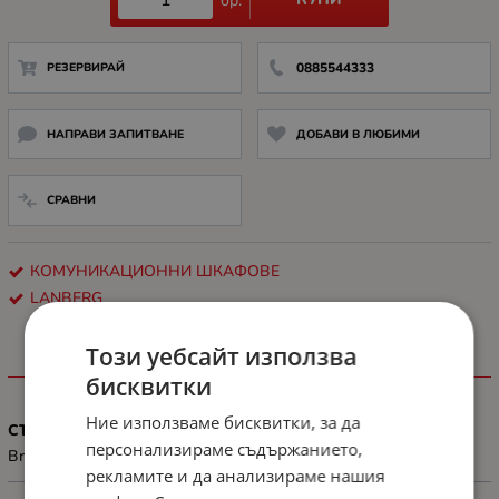
бр.
РЕЗЕРВИРАЙ
0885544333
НАПРАВИ ЗАПИТВАНЕ
ДОБАВИ В ЛЮБИМИ
СРАВНИ
КОМУНИКАЦИОННИ ШКАФОВЕ
LANBERG
Този уебсайт използва
ХАРАКТЕРИСТИКИ
бисквитки
Ние използваме бисквитки, за да
СЪВМЕСТИМОСТ
персонализираме съдържанието,
Brush panel 1U matching Lanberg's 19" cabinets
рекламите и да анализираме нашия