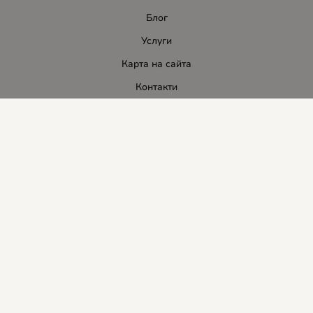
Блог
Услуги
Карта на сайта
Контакти
Контакти
ЛИДЕР-ПИ СИ ООД
E-mail:
info:at:leaderbg.net
Tел.: 0885544333
Работно време:
Понеделник до Петък: 09:00 - 18:00ч.
Обедна почивка: 13:00 - 14:00
Събота: 09:00 - 14:00ч.
Неделя: почивен ден.
Методи на плащане