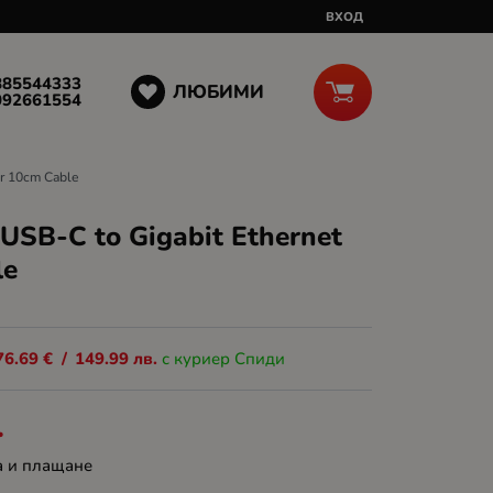
ВХОД
885544333
ЛЮБИМИ
092661554
er 10cm Cable
USB-C to Gigabit Ethernet
le
76.69
€
/
149.99
лв.
с куриер Спиди
.
а и плащане