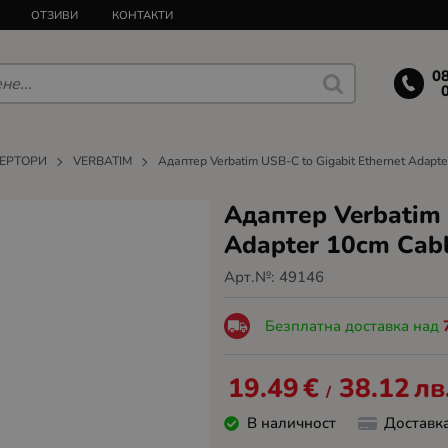
ОТЗИВИ
КОНТАКТИ
0
ВЕРТОРИ
VERBATIM
Адаптер Verbatim USB-C to Gigabit Ethernet Adapt
Адаптер Verbatim 
Adapter 10cm Cab
Арт.№:
49146
Безплатна доставка над
19.49
€
38.12
лв
/
В наличност
Доставк