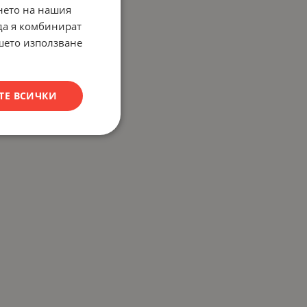
нето на нашия
 да я комбинират
ашето използване
ТЕ ВСИЧКИ