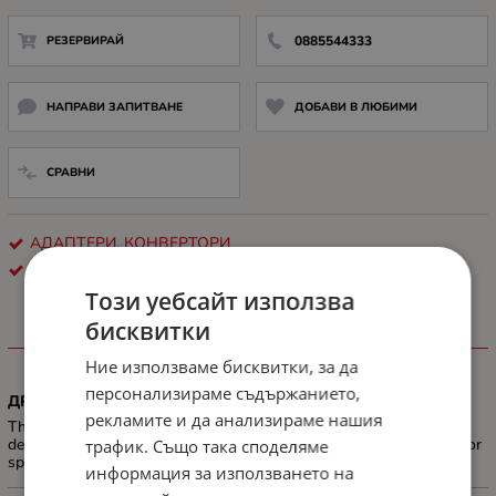
РЕЗЕРВИРАЙ
0885544333
НАПРАВИ ЗАПИТВАНЕ
ДОБАВИ В ЛЮБИМИ
СРАВНИ
АДАПТЕРИ, КОНВЕРТОРИ
Apple
Този уебсайт използва
бисквитки
ХАРАКТЕРИСТИКИ
Ние използваме бисквитки, за да
персонализираме съдържанието,
ДРУГИ
рекламите и да анализираме нашия
The USB-C to 3.5mm Headphone Jack Adapter lets you connect
devices that use a standard 3.5mm audio plug — like headphones or
трафик. Също така споделяме
speakers — to your USB-C devices.
информация за използването на