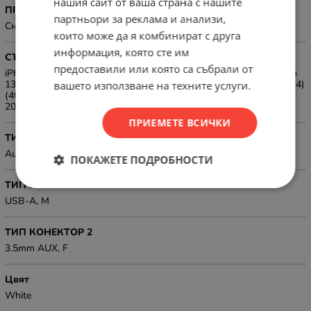
нашия сайт от ваша страна с нашите
ПРЕДНАЗНАЧЕН ЗА
партньори за реклама и анализи,
Смартфони
които може да я комбинират с друга
информация, която сте им
СЪВМЕСТИМОСТ
предоставили или която са събрали от
iPhone 16/Pro/Pro Max/Plus, iPhone 15/Pro/Pro Max/Plus, iPad Pro
13-inch (M4)/12.9-inch (6th/ 5th/4th/3rd gen), iPad Pro 11-inch (M4)
вашето използване на техните услуги.
(4th//3rd/2nd gen), MacBook Air (13-inch/15-inch, M3/M2,
2024/2022), MacBook Pro (14-inch/16-inch, 2023/2024)
ПРИЕМЕТЕ ВСИЧКИ
ТИП
Audio adapter
ПОКАЖЕТЕ ПОДРОБНОСТИ
ТИП КОНЕКТОР 1
USB-A, M
ТИП КОНЕКТОР 2
3.5mm AUX, F
Цвят
White