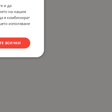
е и да
нето на нашия
 да я комбинират
ашето използване
ТЕ ВСИЧКИ