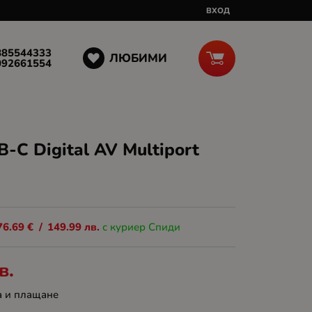
ВХОД
885544333
ЛЮБИМИ
092661554
-C Digital AV Multiport
76.69
€
/
149.99
лв.
с куриер Спиди
в.
а и плащане