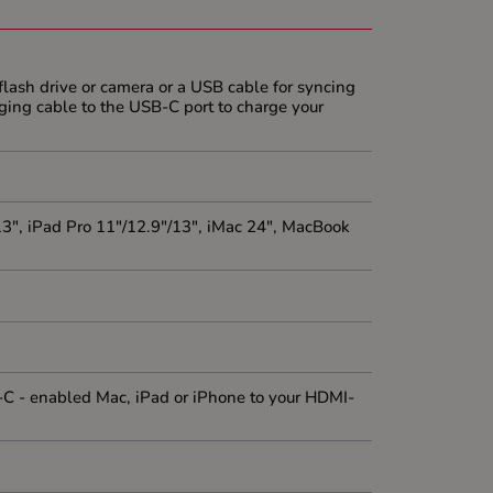
flash drive or camera or a USB cable for syncing
ging cable to the USB-C port to charge your
13", iPad Pro 11"/12.9"/13", iMac 24", MacBook
B-C - enabled Mac, iPad or iPhone to your HDMI-