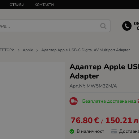
ОТЗИВИ
КОНТАКТИ
0
ВЕРТОРИ
Apple
Адаптер Apple USB-C Digital AV Multiport Adapter
Адаптер Apple USB
Adapter
Арт.№:
MW5M3ZM/A
Безплатна доставка над
76.80
€
150.21
л
/
В наличност
Доставк